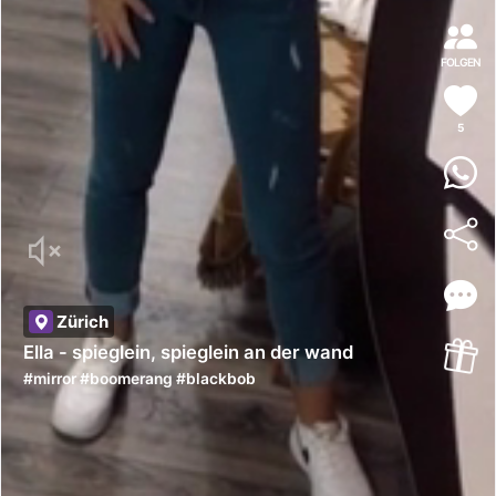
FOLGEN
5
Zürich
Ella - spieglein, spieglein an der wand
#
mirror
#
boomerang
#
blackbob